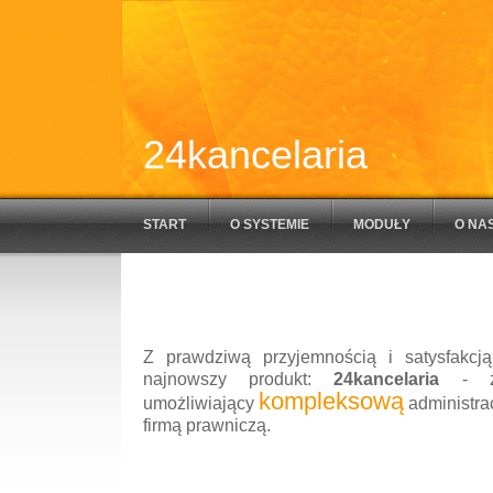
24kancelaria
START
O SYSTEMIE
MODUŁY
O NA
Z prawdziwą przyjemnością i satysfakcj
najnowszy produkt:
24kancelaria
- zi
kompleksową
umożliwiający
administra
firmą prawniczą.