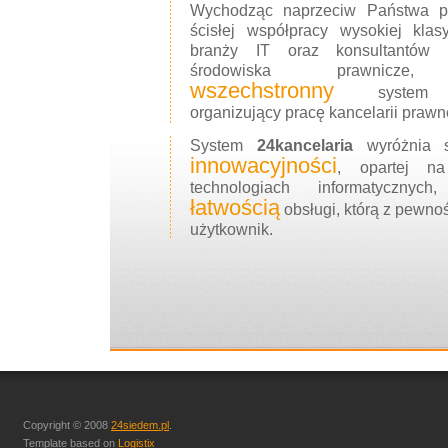
Wychodząc naprzeciw Państwa po
ścisłej współpracy wysokiej klas
branży IT oraz konsultantów r
środowiska prawnicze, s
wszechstronny
system in
organizujący pracę kancelarii prawn
System
24kancelaria
wyróżnia s
innowacyjności
, opartej n
technologiach informatycznych
łatwością
obsługi, którą z pewno
użytkownik.
Copyright © 2008
24siedem.pl
.
Template based on
Logistix